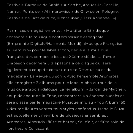
Festivals Baroque de Sablé sur Sarthe, Arques-la-Bataille,
Namur, Pontoise, « Al improvviso » de Gliwice en Pologne,
Festivals de Jazz de Nice, Montauban,« Jazz à Vienne… »).
Parmi ses enregistrements : « Multifonia 95 » disque
consacré à la musique contemporaine espagnole
(Empreinte Digitale/Harmonia Mundi). «Musique Française
au Féminin» pour le label Triton, dédié à la musique
française des compositrices du XXème siècle. La Revue
Diapason décernera 5 diapasons à ce disque qui sera
également « coup de coeur » du site Resmusica et du
magazine « La Revue du son ». Avec l’ensemble Aromates,
elle enregistre 3 albums pour le label Alpha autour de la
musique arabo andalouse. Le 1er album, « Jardin de Myrthe »,
coup de coeur de la Fnac, rencontrera un énorme succès et
sera classé par le magazine Musique info au « Top Album 150
» des meilleures ventes tous styles confondus. Isabelle Duval
est actuellement membre de plusieurs ensembles :
Aromates, Alborada (flûte et harpe), Solid’air, et flûte solo de
l’orchestre Coruscant.