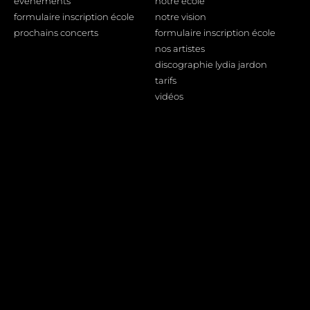
événements
notre école
formulaire inscription école
notre vision
prochains concerts
formulaire inscription école
nos artistes
discographie lydia jardon
tarifs
vidéos
Informations légales
Plateformes
YouTube
formulaire inscription école
mentions légales
Deezer
contact
Apple music
prochains concerts
Qobuz
Spotify
© Photographies de Lydia Jardon : Alexandra de Léal