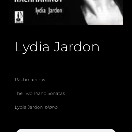
Lydia Jardon
Rachmaninov
The Two Piano Sonatas
Lydia Jardon,
piano