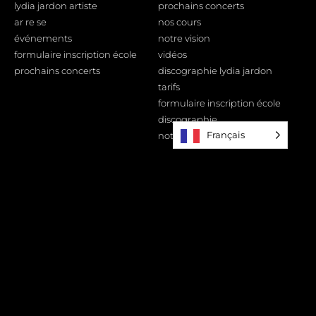
lydia jardon artiste
prochains concerts
ar re se
nos cours
événements
notre vision
formulaire inscription école
vidéos
prochains concerts
discographie lydia jardon
tarifs
formulaire inscription école
discographie
Français
notre école
Informations légales
Plateformes
YouTube
mentions légales
formulaire inscription école
Deezer
contact
Apple music
prochains concerts
Qobuz
Spotify