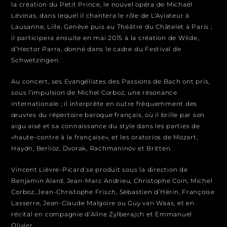
la création du Petit Prince, le nouvel opéra de Michaël
Lévinas, dans lequel il chantera le rôle de L’Aviateur à
Lausanne, Lille, Genève puis au Théâtre du Châtelet à Paris ;
il participera ensuite en mai 2015 à la création de Wilde,
d’Hector Parra, donné dans le cadre du Festival de
Schwetzingen.
Au concert, ses Evangélistes des Passions de Bach ont pris,
sous l’impulsion de Michel Corboz, une résonance
internationale ; il interprète en outre fréquemment des
œuvres du répertoire baroque français, où il brille par son
aigu aisé et sa connaissance du style dans les parties de
«haute-contre à la française», et les oratorios de Mozart,
Haydn, Berlioz, Dvorak, Rachmaninov et Britten.
Vincent Lièvre-Picard se produit sous la direction de
Benjamin Alard, Jean-Marc Andrieu, Christophe Coin, Michel
Corboz, Jean-Christophe Frisch, Sébastien d’Hérin, Françoise
Lasserre, Jean-Claude Malgoire ou Guy van Waas, et en
récital en compagnie d’Aline Zylberajch et Emmanuel
Olivier.