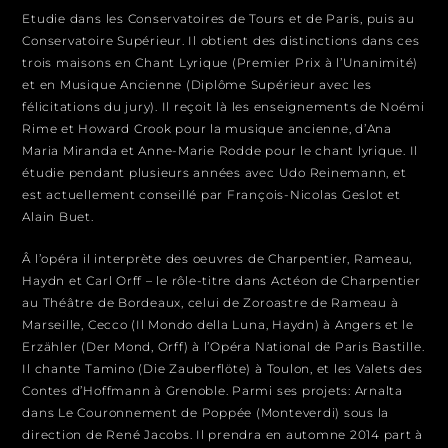
Etudie dans les Conservatoires de Tours et de Paris, puis au
Conservatoire Supérieur. Il obtient des distinctions dans ces
trois maisons en Chant Lyrique (Premier Prix à l’Unanimité)
et en Musique Ancienne (Diplôme Supérieur avec les
félicitations du jury). Il reçoit là les enseignements de Noémi
Rime et Howard Crook pour la musique ancienne, d’Ana
Maria Miranda et Anne-Marie Rodde pour le chant lyrique. Il
étudie pendant plusieurs années avec Udo Reinemann, et
est actuellement conseillé par François-Nicolas Geslot et
Alain Buet.
Â l’opéra il interprète des oeuvres de Charpentier, Rameau,
Haydn et Carl Orff – le rôle-titre dans Actéon de Charpentier
au Théâtre de Bordeaux, celui de Zoroastre de Rameau à
Marseille, Cecco (Il Mondo della Luna, Haydn) à Angers et le
Erzähler (Der Mond, Orff) à l’Opéra National de Paris Bastille.
Il chante Tamino (Die Zauberflöte) à Toulon, et les Valets des
Contes d’Hoffmann à Grenoble. Parmi ses projets: Arnalta
dans Le Couronnement de Poppée (Monteverdi) sous la
direction de René Jacobs. Il prendra en automne 2014 part à