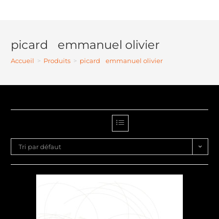
picard emmanuel olivier
Accueil
>
Produits
>
picard emmanuel olivier
Tri par défaut