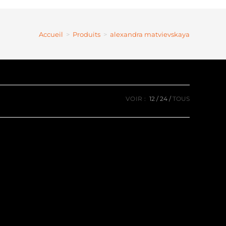
Accueil
>
Produits
>
alexandra matvievskaya
VOIR :
12
24
TOUS