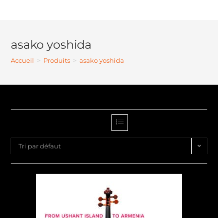
asako yoshida
Accueil
>
Produits
>
asako yoshida
Tri par défaut