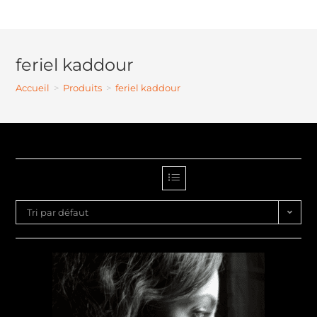
feriel kaddour
Accueil
>
Produits
>
feriel kaddour
Tri par défaut