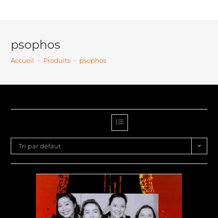
psophos
Accueil
>
Produits
>
psophos
Tri par défaut