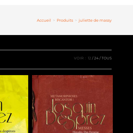
Accueil
>
Produits
>
juliette de massy
VOIR :
12
24
TOUS