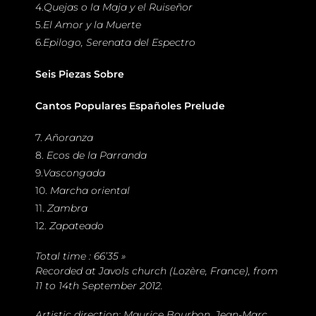
4.
Quejas o la Maja y el Ruiseñor
5.
El Amor y la Muerte
6.
Epilogo, Serenata del Espectro
Seis Piezas Sobre
Cantos Populares Españoles
Prelude
7.
Añoranza
8.
Ecos de la Parranda
9.
Vascongada
10.
Marcha oriental
11.
Zambra
12.
Zapateado
Total time : 66’35 »
Recorded at Javols church (Lozère, France), from
11 to 14th September 2012.
Artistic direction: Maurice Bourbon, Jean-Marc