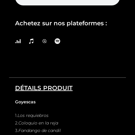
Achetez sur nos plateformes :
DÉTAILS PRODUIT
Goyescas
1.
Los requiebros
2.
Coloquio en la reja
3.
Fandango de candil