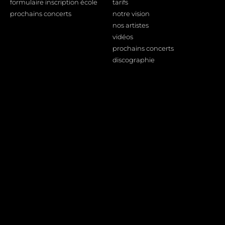
formulaire inscription école
tarifs
prochains concerts
notre vision
nos artistes
vidéos
prochains concerts
discographie
Informations légales
Plateformes
YouTube
mentions légales
prochains concerts
Deezer
contact
Apple music
formulaire inscription école
Qobuz
Spotify
© Photographies de Lydia Jardon : Alexandra de Léal
LYDIA JARDON