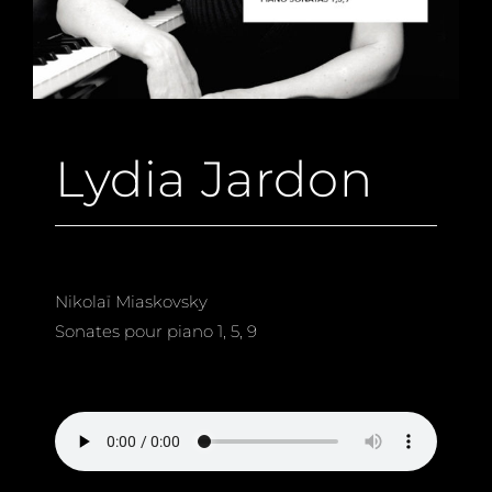
Lydia Jardon
Nikolaï Miaskovsky
Sonates pour piano 1, 5, 9