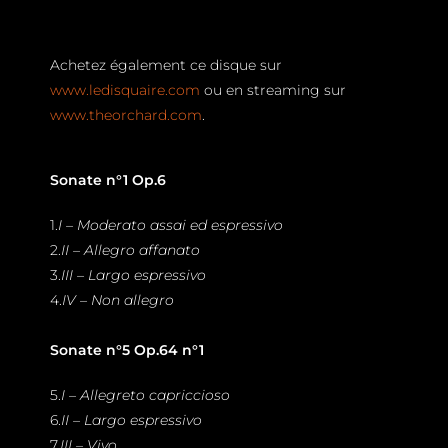
Achetez également ce disque sur
www.ledisquaire.com
ou en streaming sur
www.theorchard.com
.
Sonate n°1 Op.6
1.
I – Moderato assai ed espressivo
2.
II – Allegro affanato
3.
III – Largo espressivo
4.
IV – Non allegro
Sonate n°5 Op.64 n°1
5.
I – Allegreto capriccioso
6.
II – Largo espressivo
7.
III – Vivo